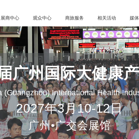
展商中心
观众中心
商旅服务
相关活动
媒体
35届广州国际大健康
 (Guangzhou) International Health Indu
2027年3月10-12日
广州•广交会展馆