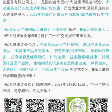
览服务有限公司主办，是国内首个提出“大健康博览会”概念。
大
健康展会已连续成功举办到第35届
，已成为亚太地区颇具规模的
大健康博览会，
2023年荣获广州市商务局颁发“成功举办18年”奖
牌
！。
IHE China 广州国际大健康产业博览会
简称：
IHE大健康展会
，
IHE大健康展会每年6月份在广州·广交会展馆隆重举办。
IHE大健康展会包含：
健康食品及营养补充剂
、
进口健康食品及
用品
、
氢健康产品及高端水
、
智慧养老/健康管理
、
家庭医疗设
备
、
抗衰美容及健康睡眠
、
妇幼健康
、
益生菌/肠道健康
、
跨境
医疗及医疗旅游
、
生物制品及抗衰美容及睡眠健康
、
体育健康
、
大健康产业园区/基地
、
包装及生产设备
等展览专区。IHE大健康
展会期待您的到来！
IHE大健康展会欢迎您的到来，2027年3月10-12日，广州•广交会
展馆，与您相约，不见不散！