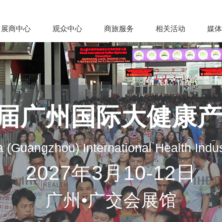
展商中心
观众中心
商旅服务
相关活动
媒体
35届广州国际大健康
 (Guangzhou) International Health Indu
2027年3月10-12日
广州•广交会展馆