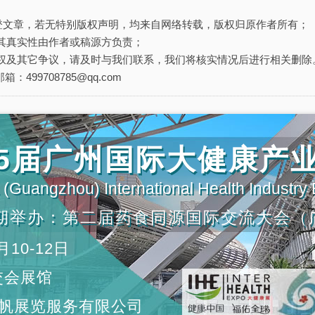
刊登文章，若无特别版权声明，均来自网络转载，版权归原作者所有；
其真实性由作者或稿源方负责；
权及其它争议，请及时与我们联系，我们将核实情况后进行相关删除
箱：499708785@qq.com
第35届广州国际大健康产
(Guangzhou) International Health Industry
期举办：第二届药食同源国际交流大会（
月10-12日
交会展馆
帆展览服务有限公司