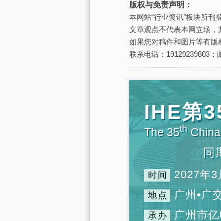
版权与免责声明：
本网站“行业资讯”板块所
文章观点不代表本网立场，
如果您对稿件和图片等有版
联系电话：19129239803；邮
IHE
th
The 35
China 
同
2027年3
时间
广州•广
地点
广州市亿
承办