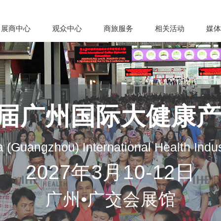
展商中心
观众中心
商旅服务
相关活动
媒体
35届广州国际大健康
 (Guangzhou) International Health Indu
2027年3月10-12日
广州•广交会展馆