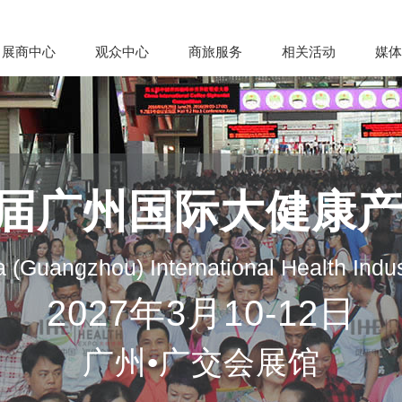
展商中心
观众中心
商旅服务
相关活动
媒体
35届广州国际大健康
 (Guangzhou) International Health Indu
2027年3月10-12日
广州•广交会展馆