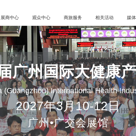
展商中心
观众中心
商旅服务
相关活动
媒体
35届广州国际大健康
 (Guangzhou) International Health Indu
2027年3月10-12日
广州•广交会展馆