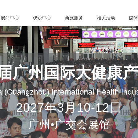
展商中心
观众中心
商旅服务
相关活动
媒体
35届广州国际大健康
 (Guangzhou) International Health Indu
2027年3月10-12日
广州•广交会展馆