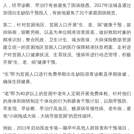
人，经早诊断、早治疗有效避免了因病致愚。2017年汝城县通过
加强出生缺陷干预投入，有效地避免了31个家庭因病致贫。
第二，针对贫困地区、贫困人口开展“生、老、病”健康干预，拔
掉病根，斩断穷根。以县为单位精准排查摸底，做好救助对象的
精准识别，整合民政、卫生计生、城乡医保、大病保险数据资源
建立统一的贫困地区贫困人口的医疗保障精准扶贫档案。走村进
户对贫困人口健康状况、生育状况、慢病等进行动态管理，积极
开展“生、老、病”健康干预。
“生”即为贫困人口进行免费孕期出生缺陷筛查诊断及孕期保健，
确保生得健康。
“老”即为40岁以上的贫困中老年人定期开展免费体检。针对他们
的身体和病情制定个体化的行为和膳食干预计划，以期早预防、
早发现、早诊断、早治疗高血压、糖尿病等慢性病、老年病，避
免“小病拖成大病，大病导致贫困”的恶性循环。
例如，2011年启动医改专项---脑卒中高危人群筛查和干预项目，