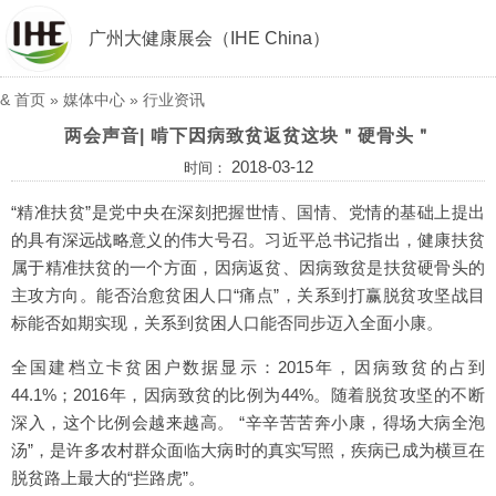
广州大健康展会（IHE China）
&
首页
»
媒体中心
»
行业资讯
两会声音| 啃下因病致贫返贫这块＂硬骨头＂
2018-03-12
时间：
“精准扶贫”是党中央在深刻把握世情、国情、党情的基础上提出
的具有深远战略意义的伟大号召。习近平总书记指出，健康扶贫
属于精准扶贫的一个方面，因病返贫、因病致贫是扶贫硬骨头的
主攻方向。能否治愈贫困人口“痛点”，关系到打赢脱贫攻坚战目
标能否如期实现，关系到贫困人口能否同步迈入全面小康。
全国建档立卡贫困户数据显示：2015年，因病致贫的占到
44.1%；2016年，因病致贫的比例为44%。随着脱贫攻坚的不断
深入，这个比例会越来越高。 “辛辛苦苦奔小康，得场大病全泡
汤”，是许多农村群众面临大病时的真实写照，疾病已成为横亘在
脱贫路上最大的“拦路虎”。