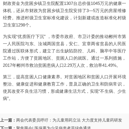
财政资金为贫困乡镇卫生院配置1307台总价值1045万元的健康一
体机，还从市财政为贫困乡镇卫生院安排了3—5万元的房屋维修
经费。推进村级卫生室标准化建设，计划新建或改造标准化村级
卫生室1298个。
为实现“优质医疗下沉” ，市委市政府、市卫计委的推动郴州市第
一人民医院与东、汝城两国贫县，安仁、宜章两省贫县的人民医
院通过医联体形式，建立了出生缺陷防控、儿科、脑卒中等医疗
工作站，方便了贫困地区、贫困人口的就医。通过一系列措施，
2017年郴州市救治贫困患病人口2.29万人次，救治率41.49%。
第三，提高贫困人口健康素养。对贫困地区和贫困人口开展环境
整治、健康促进和健康教育工作，普及正确的卫生和防病常识，
使其改变不良生活习惯，形成健康生活方式，实现“不生病、少生
病”。
上一篇：
两会代表委员呼吁：为儿童用药立法 大力度支持儿童药研发
下一篇：
聚焦两会| 医保要为少见病患者开绿色通道