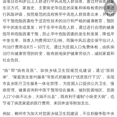
该项目在40岁以上人群进行中风高危人群筛查。通过对筛查对象
︽
生活方式、家族史、主要病史等信息的采集和体格检查的结果进
︾
行风险评级，按照规范的流程将卒中高危人群筛查出来，并针对
可干预危险因素给予适宜性技术的治疗和严格的健康教育，预防
卒中的发生或复发；对于非卒中高危人群，通过进行合理的健康
指导和危险因素干预，防止卒中危险因素的发生和发展，降低卒
中发生率。筛查人均费用327元/例。而脑中风后遗症保守估计人
均治疗费用在8万～10万元。通过为贫困人口免费体检，由疾病
治疗向健康管理的转变，能有效地保护健康劳动力，减轻家庭和
社会负担。
“病” 即“病有良医”。加快乡镇卫生院规范化建设，通过“医联
体”、“家庭医生签约服务”等形式积极推行“优质医疗下沉”， 实现
市县乡医疗卫生服务一体化管理， 为贫困人口提供公共卫生、慢
病管理、健康咨询和中医干预等综合服务。做到贫困地区、贫困
人口“小病不出乡，大病不出县”，既有利于遏制“小病变大病”，也
节省了病患家庭的医疗费用、来回奔波等附加支出。
例如，郴州市为加大对贫困乡镇卫生院建设，不仅积极争取中央