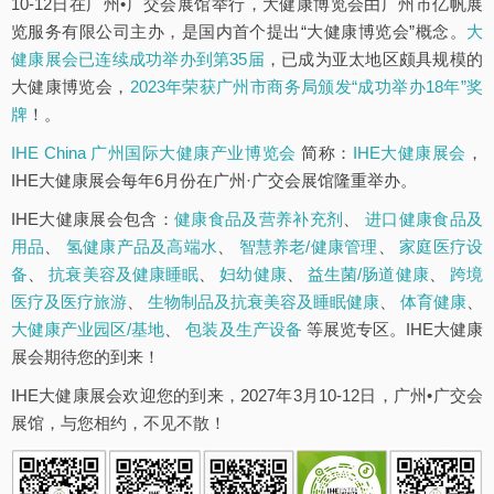
10-12日在广州•广交会展馆举行，大健康博览会由广州市亿帆展
览服务有限公司主办，是国内首个提出“大健康博览会”概念。
大
健康展会已连续成功举办到第35届
，已成为亚太地区颇具规模的
大健康博览会，
2023年荣获广州市商务局颁发“成功举办18年”奖
牌
！。
IHE China 广州国际大健康产业博览会
简称：
IHE大健康展会
，
IHE大健康展会每年6月份在广州·广交会展馆隆重举办。
IHE大健康展会包含：
健康食品及营养补充剂
、
进口健康食品及
用品
、
氢健康产品及高端水
、
智慧养老/健康管理
、
家庭医疗设
备
、
抗衰美容及健康睡眠
、
妇幼健康
、
益生菌/肠道健康
、
跨境
医疗及医疗旅游
、
生物制品及抗衰美容及睡眠健康
、
体育健康
、
大健康产业园区/基地
、
包装及生产设备
等展览专区。IHE大健康
展会期待您的到来！
IHE大健康展会欢迎您的到来，2027年3月10-12日，广州•广交会
展馆，与您相约，不见不散！