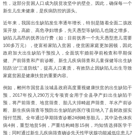
性，这部分贫困人口成为脱贫攻坚中的壁垒。因此，确保每一个
新生儿生来健康，是疾病防控的源头。
近年来，我国出生缺陷发生率逐年增长，特别是随着全面二孩政
策开放，高龄、高危孕妇增多，先天愚型等缺陷儿也随之增多。
缺陷儿高昂的抚养治疗费（如：目前抚养一个先天愚型患儿需要
100多万元），使富裕家陷入贫困，使贫困家庭更加困顿，因此
政府加大出生缺陷干预投入，全面筑牢婚前孕前检查和早期保
健、产前筛查和产前诊断、新生儿疾病筛查和儿童保健等出生缺
陷防治“三道防线”，提高人口素质，有效防止因缺陷儿出生导致
家庭贫困是健康扶贫的重要内容。
例如，郴州市国贫县汝城县政府高度重视健康扶贫的出生缺陷干
预，2017年投入290万元专项资金用于全县孕产妇出生缺陷干
预，将产前筛查、地贫筛查、胎儿大排畸超声筛查、羊水产前诊
断、新生疾病筛查等预防出生缺陷的医疗项目纳入了县财政据实
报付范围。全年通过孕期筛查诊断24例畸形胎儿，其中染色体疾
病4例，重型地贫5例，严重结构畸形15例，均知情选择医学干
预；同时通过新生儿疾病筛查确诊先天性甲状腺功能减低症患儿7