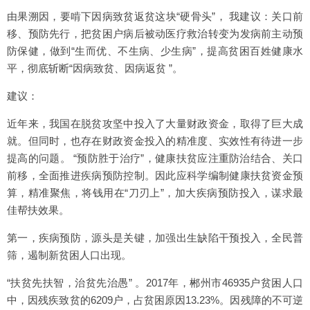
由果溯因，要啃下因病致贫返贫这块“硬骨头”， 我建议：关口前
移、预防先行，把贫困户病后被动医疗救治转变为发病前主动预
防保健，做到“生而优、不生病、少生病”，提高贫困百姓健康水
平，彻底斩断“因病致贫、因病返贫 ”。
建议：
近年来，我国在脱贫攻坚中投入了大量财政资金，取得了巨大成
就。但同时，也存在财政资金投入的精准度、实效性有待进一步
提高的问题。 “预防胜于治疗”，健康扶贫应注重防治结合、关口
前移，全面推进疾病预防控制。因此应科学编制健康扶贫资金预
算，精准聚焦，将钱用在“刀刃上”，加大疾病预防投入，谋求最
佳帮扶效果。
第一，疾病预防，源头是关键，加强出生缺陷干预投入，全民普
筛，遏制新贫困人口出现。
“扶贫先扶智，治贫先治愚” 。2017年，郴州市46935户贫困人口
中，因残疾致贫的6209户，占贫困原因13.23%。因残障的不可逆