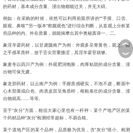
的药材，基本成分含量、浸出物都能过关，并无大碍。
例如：在采购的时候，依然可以利用前面所讲的““手摸、口尝、
眼观、鼻嗅””另一版本“察颜观色”进行综合判断，从直观上分析某
些品种的内、外在质量，就能揣摩出其中奥秘真谛一、二。
︽
象淫羊藿药材，以甘肃陇南产为例：外观多呈青黄色，观之、握
之手感革质样，放于舌尖苦重微涩，其淫羊藿苷就够。
︾
象麦冬以四川产为例：外观肥润饱胀，肉厚粘甜的成分含量、浸
出物可保无虞。
象龙胆药材，以云南产为例：手握质感硬实，不泡不虚，断面中
心木部黄或白色、肉质皮层呈角质样，根粗条壮的成分含量、浸
出物就高……等等。
至于“灰分”方面，相信大家心里也有一杆秤：某个产地产区的某
个药材品种“灰分”检测经常超标，不易合格。
某个道地产区的某个品种，品质极为优良，含“灰分”很小、检测