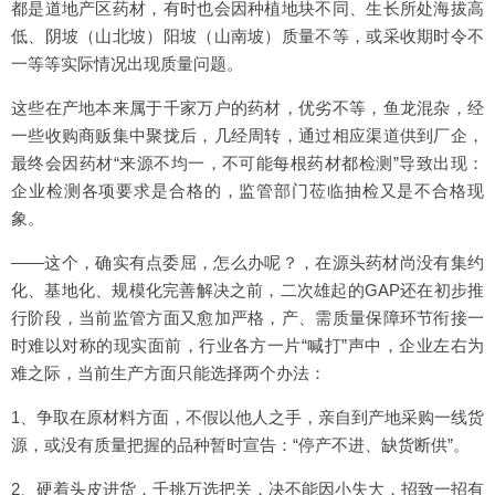
都是道地产区药材，有时也会因种植地块不同、生长所处海拔高
低、阴坡（山北坡）阳坡（山南坡）质量不等，或采收期时令不
一等等实际情况出现质量问题。
这些在产地本来属于千家万户的药材，优劣不等，鱼龙混杂，经
一些收购商贩集中聚拢后，几经周转，通过相应渠道供到厂企，
最终会因药材“来源不均一，不可能每根药材都检测”导致出现：
企业检测各项要求是合格的，监管部门莅临抽检又是不合格现
象。
——这个，确实有点委屈，怎么办呢？，在源头药材尚没有集约
化、基地化、规模化完善解决之前，二次雄起的GAP还在初步推
行阶段，当前监管方面又愈加严格，产、需质量保障环节衔接一
时难以对称的现实面前，行业各方一片“喊打”声中，企业左右为
难之际，当前生产方面只能选择两个办法：
1、争取在原材料方面，不假以他人之手，亲自到产地采购一线货
源，或没有质量把握的品种暂时宣告：“停产不进、缺货断供”。
2、硬着头皮进货，千挑万选把关，决不能因小失大，招致一招有