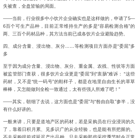
失被查，全盘皆输的局面。
——当前，行业很多中小饮片企业确实也是这样做的，申请了5—
6百个可生产品种，目前正常维持生产的多是“容易检测合格”的
两、三百个药材品种，其方法当前已成各饮片企业避险趋势。
四、成分含量、浸出物、灰分……等检测项目方面亦是“委屈”多
多
至于因为成分含量、浸出物、灰分、重金属、农残、性状等方面
被监管部门查获，很多饮片企业更是“委屈”到“衷肠”难诉： “这些
药材，又不是“统一码号”的鞋样子，都是在地里自由生长的草草
棒棒，又怎能做到全检一致通过，太有些强人所难了吧！”
——其实，朝细了去说，这方面也是“委屈”与“咎由自取”参半，没
有什么好讲的。
一般来讲，只要是道地产区的药材，若是采购员在行业浸润的久
了，靠着日积月累、见多识广的从业经验，也是能有所把握的。
不去采购提前或延迟产出品种，只去采购那些采挖季节时令正常