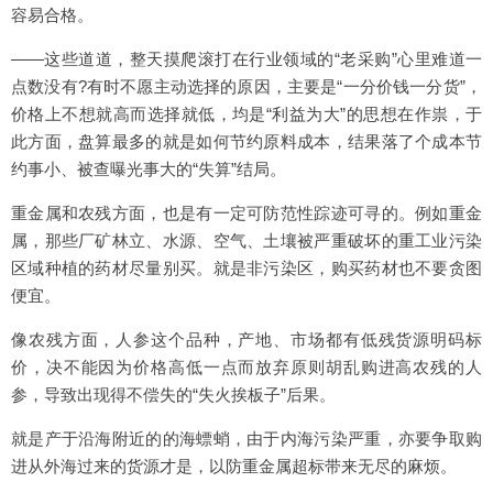
容易合格。
——这些道道，整天摸爬滚打在行业领域的“老采购”心里难道一
点数没有?有时不愿主动选择的原因，主要是“一分价钱一分货”，
价格上不想就高而选择就低，均是“利益为大”的思想在作祟，于
此方面，盘算最多的就是如何节约原料成本，结果落了个成本节
约事小、被查曝光事大的“失算”结局。
重金属和农残方面，也是有一定可防范性踪迹可寻的。例如重金
属，那些厂矿林立、水源、空气、土壤被严重破坏的重工业污染
区域种植的药材尽量别买。就是非污染区，购买药材也不要贪图
便宜。
像农残方面，人参这个品种，产地、市场都有低残货源明码标
价，决不能因为价格高低一点而放弃原则胡乱购进高农残的人
参，导致出现得不偿失的“失火挨板子”后果。
就是产于沿海附近的的海螵蛸，由于内海污染严重，亦要争取购
进从外海过来的货源才是，以防重金属超标带来无尽的麻烦。