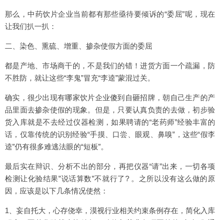
那么，中药饮片企业当前都有那些亟待要倾诉的“委屈”呢，现在
让我们扒一扒：
二、染色、熏硫、增重、掺杂使假方面的委屈
都是产地、市场商干的，不是我们的错！进货方面一个疏漏，防
不胜防，就让这些“李鬼”冒充“李逵”蒙混过关。
确实，很少出现有哪家饮片企业傻到自砸招牌，朝自己生产的产
品里面去掺杂使假的现象。但是，只要认真负责的去做，初步验
货入库就是不去经过仪器检测，如果聘请的“老药师”经验丰富的
话，仅靠传统的识别经验“手摸、口尝、眼观、鼻嗅”，这些“假李
逵”仍有很多难逃法眼的“短板”。
最后实在辩识、分析不出的部分，再把仪器“请”出来，一切各项
检测让化验结果”说话算数”不就行了? 。之所以没有这么做的原
因，应该是以下几条情况使然：
1、妄自托大，心存侥幸，漠视行业相关约束条例存在，简化入库