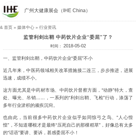
广州大健康展会（IHE China）
&
首页
»
媒体中心
»
行业资讯
监管利剑出鞘 中药饮片企业“委屈”了？
2018-05-02
时间：
一、监管利剑出鞘，中药饮片企业“委屈”不小
近几年来，中医药领域相关改革措施接二连三，步步推进，进展
迅速，成绩不小。
这方面尤其是中药材市场、中药饮片督察方面，“动静”特大，查
处、曝光、吊销……，一系列的“利剑出鞘、飞检”行动，涤荡了
多年行业淤积的顽疾沉疴。
也由此，当前很多中药饮片企业似乎如同惊弓之鸟、“人心惶
惶”，不知道哪根才是最终“压死自己的那棵稻草”，好像总有太多
的“话语”要讲、要诉，甚感委屈不小！