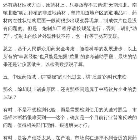
还有药材性状方面，原药材上，只要放弃不去购进“天南海北、南
辕北辙”胡乱种植的非道地药材，坚持用道地产区的道地品种，药
材内在性状结构层面一般就很少出现变异现象，制成饮片也是没
有问题的。但是，炮制加工程序请按规范进行，否则，胡乱“动
刀”，切制出的饮片外观性状不符，也一样等于劣药无疑。
总之，基于人民群众用药安全考虑，随着科学的发展进步，以上
所有的“丰富经验”也只能是把握“质量”的参考辅助手段，最终的结
果还是让仪器做主、以检测数据说了算。
五、中医药领域，讲“委屈”的时代过去，讲“质量”的时代来临
那么，除却以上诸多原因，还有那些问题属于中药饮片企业的委
屈呢？
有时，不是不想检测化验，而是需要检测使用的某些对照品，市
场经常断档很难买到——这个，确实是一个目前行业普遍反映的
问题，值得相关部门理解、跟进解决才行。
有时，是客户催货太急，在产地、市场实在选择不到合适的原药