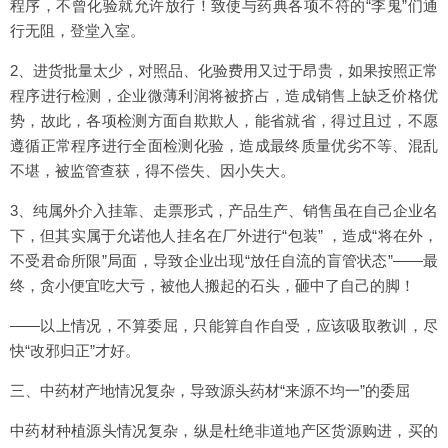
程序，不曾化验就允许放行！致使与药典各项不符的“李鬼”们通
行无阻，登堂入室。
2、进货批量太少，对照品、化验费用又过于昂贵，如果按照正常
程序进行检测，企业微薄利润将被挤占，造成销售上缺乏价格优
势，故此，各项检测方面自欺欺人，能省就省，得过且过，不愿
遵循正常程序进行全面检测化验，造成最终质量优劣不等、混乱
不堪，被监管查获，得不偿失、因小失大。
3、纯属外介入挂靠、走票形式，产品生产、销售虽在自己企业名
下，但其实属于允诺他人挂名在厂外进行“包装” ，造成“将在外，
不受君命所限”局面，导致企业出现“放任自流的盲管状态”——最
终，贪小便宜吃大亏，被他人搬起的石头，砸中了自己的脚！
——以上情况，不算委屈，只能算自作自受，应该吸取教训，尽
快“改邪归正”才好。
三、中药材产地情况复杂，导致源头药材“来源不均一”的委屈
中药材种植源头情况复杂，纵是杜绝非道地产区货源购进，买的