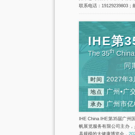
联系电话：19129239803；邮
IHE
th
The 35
China 
同
2027年3
时间
广州•广
地点
广州市亿
承办
IHE China IHE第3
帆展览服务有限公司主办，
具规模的大健康博览会，
2