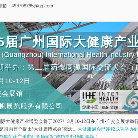
箱：499708785@qq.com
第35届广州国际大健康产
(Guangzhou) International Health Industry
期举办：第二届药食同源国际交流大会（
月10-12日
交会展馆
帆展览服务有限公司
5届广州国际大健康产业博览会将于2027年3月10-12日在广州•广交会
是国内首个提出“大健康博览会”概念。
大健康展会已连续成功举办到
023年荣获广州市商务局颁发“成功举办18年”奖牌
！。