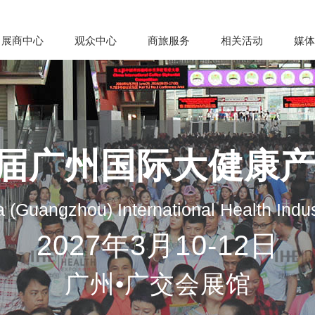
展商中心
观众中心
商旅服务
相关活动
媒体
35届广州国际大健康
 (Guangzhou) International Health Indu
2027年3月10-12日
广州•广交会展馆