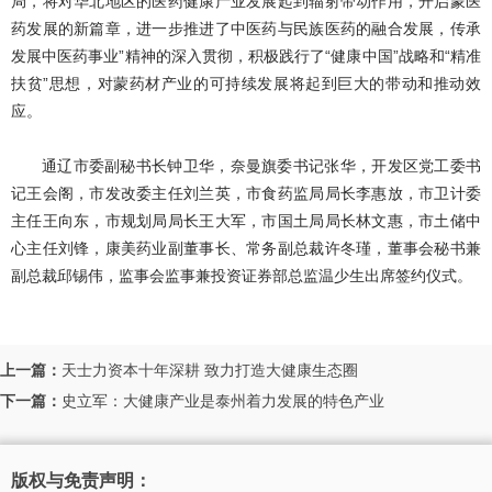
局，将对华北地区的医药健康产业发展起到辐射带动作用，开启蒙医
药发展的新篇章，进一步推进了中医药与民族医药的融合发展，传承
发展中医药事业”精神的深入贯彻，积极践行了“健康中国”战略和“精准
扶贫”思想，对蒙药材产业的可持续发展将起到巨大的带动和推动效
应。
通辽市委副秘书长钟卫华，奈曼旗委书记张华，开发区党工委书
记王会阁，市发改委主任刘兰英，市食药监局局长李惠放，市卫计委
主任王向东，市规划局局长王大军，市国土局局长林文惠，市土储中
心主任刘锋，康美药业副董事长、常务副总裁许冬瑾，董事会秘书兼
副总裁邱锡伟，监事会监事兼投资证券部总监温少生出席签约仪式。
上一篇：
天士力资本十年深耕 致力打造大健康生态圈
下一篇：
史立军：大健康产业是泰州着力发展的特色产业
版权与免责声明：