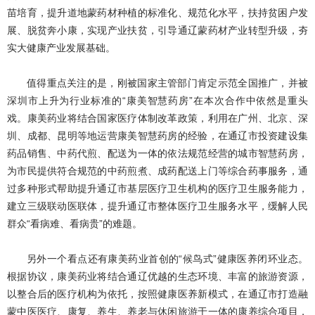
苗培育，提升道地蒙药材种植的标准化、规范化水平，扶持贫困户发
展、脱贫奔小康，实现产业扶贫，引导通辽蒙药材产业转型升级，夯
实大健康产业发展基础。
值得重点关注的是，刚被国家主管部门肯定示范全国推广，并被
深圳市上升为行业标准的“康美智慧药房”在本次合作中依然是重头
戏。康美药业将结合国家医疗体制改革政策，利用在广州、北京、深
圳、成都、昆明等地运营康美智慧药房的经验，在通辽市投资建设集
药品销售、中药代煎、配送为一体的依法规范经营的城市智慧药房，
为市民提供符合规范的中药煎煮、成药配送上门等综合药事服务，通
过多种形式帮助提升通辽市基层医疗卫生机构的医疗卫生服务能力，
建立三级联动医联体，提升通辽市整体医疗卫生服务水平，缓解人民
群众“看病难、看病贵”的难题。
另外一个看点还有康美药业首创的“候鸟式”健康医养闭环业态。
根据协议，康美药业将结合通辽优越的生态环境、丰富的旅游资源，
以整合后的医疗机构为依托，按照健康医养新模式，在通辽市打造融
蒙中医医疗、康复、养生、养老与休闲旅游于一体的康养综合项目，