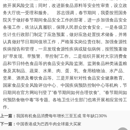
效开展风险交流；同时，改进新食品原料等安全性审查，设立政
务大厅统一受理和服务。 苏志强调，春节期间，我委按照国务
院关于做好春节期间食品安全工作的部署，进一步加强食品安全
各项工作，依法认真履职，保障人民群众饮食安全。一是各级卫
生计生行政部门制定了应急预案，做好应急处置技术储备，并将
认真做好节日期间值班工作，严格落实岗位责任制。加强食源性
疾病报告和管理，一旦发现食源性疾病或疑似病例，按照预案做
好"早发现、早预警、早控制"工作。二是组织开展对大宗消费食
品和节日特色食品等的食品安全风险监测。监测食品种类涵盖粮
食及其制品、蔬菜、水果、肉、蛋、乳、食用植物油、水产品、
坚果、酒类及餐饮食品等。三是开展针对性食品安全健康教育。
国家食品安全风险评估中心、中国疾病预防控制中心等机构，节
日期间在官方网站刊登了"春节期间如何合理饮食"、"春节期间如
何预防食物中毒"等专题。各地卫生计生部门也将开展相应宣传工
作。
上一篇：
我国有机食品消费每年增长三至五成 常年缺口30%
下一篇：
中国香港成为巴西牛肉全球最大买家