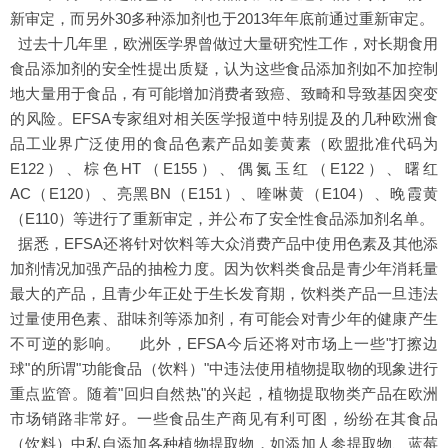
新审定，而另外30多种添加剂也于2013年年底前通过重新审定。
过去十几年里，欧洲医学界曾做过大量研究性工作，对长期食用
食品添加剂的安全性提出质疑，认为这些食品添加剂如不加控制
地大量用于食品，有可能增加消费者致癌、致畸和导致基因突变
的风险。EFSA专家组对相关医学报道中特别提及的几种欧洲食
品工业界广泛使用的食品色素产品如姜黄素（欧盟批准代码为
E122）、棕色HT（E155）、偶氮玉红（E122）、曙红
AC（E120）、亮黑BN（E151）、喹啉黄（E104）、晚霞黄
（E110）等进行了重新审定，并公布了安全性食品添加剂名单。
据悉，EFSA还将针对饮料等大众消费产品中使用色素及其他添
加剂情况加强产品的抽检力度。因为饮料类食品是青少年消耗量
最大的产品，且青少年正处于生长发育期，饮料类产品一旦违法
过量使用色素、甜味剂等添加剂，有可能会对青少年的健康产生
不可逆的影响。 此外，EFSA今后还将对市场上一些"打擦边
球"的所谓"功能食品（饮料）"中违法使用植物提取物的现象进行
重点监管。随着"回归自然热"的兴起，植物提取物类产品在欧洲
市场销路非常好。一些食品生产商见有利可图，纷纷在其食品
（饮料）中私自添加各种植物提取物，如添加人参提取物、蓝莓