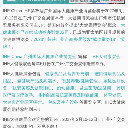
IHE China IHE第35届广州国际大健康产业博览会将于2027年3月
10-12日在广州•广交会展馆举行，大健康博览会由广州市亿帆展
览服务有限公司主办，是国内首个提出“大健康博览会”概念。
大
健康展会已连续成功举办到第35届
，已成为亚太地区颇具规模的
大健康博览会，
2023年荣获广州市商务局颁发“成功举办18年”奖
牌
！。
IHE China 广州国际大健康产业博览会
简称：
IHE大健康展会
，
IHE大健康展会每年6月份在广州·广交会展馆隆重举办。
IHE大健康展会包含：
健康食品及营养补充剂
、
进口健康食品及
用品
、
氢健康产品及高端水
、
智慧养老/健康管理
、
家庭医疗设
备
、
抗衰美容及健康睡眠
、
妇幼健康
、
益生菌/肠道健康
、
跨境
医疗及医疗旅游
、
生物制品及抗衰美容及睡眠健康
、
体育健康
、
大健康产业园区/基地
、
包装及生产设备
等展览专区。IHE大健康
展会期待您的到来！
IHE大健康展会欢迎您的到来，2027年3月10-12日，广州•广交会
展馆，与您相约，不见不散！