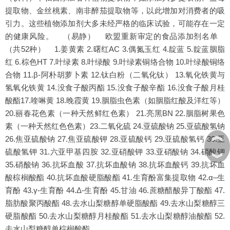
提取物、金丝桃素、南非醉茄提取物等，以此增加对消费者的吸
引力。这些植物添加剂大多未经严格的临床试验，可能存在一定
的健康风险。 （易静） 欧盟重新审定的食品添加剂名单
（共52种） 1.姜黄素 2.曙红AC 3.偶氮玉红 4.靛蓝 5.靛蓝胭脂
红 6.棕色HT 7.叶绿素 8.叶绿酸 9.叶绿素铜络合物 10.叶绿酸铜络
合物 11.β-阿朴胡萝卜素 12.钛白粉（二氧化钛） 13.氧化铁黄与
氢氧化铁黄 14.没食子酸丙酯 15.没食子酸辛酯 16.没食子酸月桂
酸酯17.喹啉黄 18.晚霞黄 19.胭脂虫色素（如胭脂红酸及洋红等）
20.丽春花色素（一种天然鲜红色素） 21.亮黑BN 22.胭脂树果色
素（一种天然红色色素）23.二氧化硫 24.亚硫酸钠 25.亚硫酸氢钠
︽
26.焦亚硫酸钠 27.焦亚硫酸钾 28.亚硫酸钙 29.亚硫酸氢钙 30.亚
硫酸氢钾 31.六亚甲基四胺 32.亚硝酸钾 33.亚硝酸钠 34.硝酸钾
︾
35.硝酸钠 36.抗坏血酸 37.抗坏血酸钠 38.抗坏血酸钙 39.抗坏血
酸棕榈酸酯 40.抗坏血酸硬脂酸酯 41.生育酚富集提取物 42.α–生
育酚 43.γ-生育酚 44.Δ-生育酚 45.甘油 46.蔗糖醋酸异丁酸酯 47.
脂肪酸聚丙酸酯 48.去水山梨糖醇单硬脂酸酯 49.去水山梨糖醇三
硬脂酸酯 50.去水山梨糖醇月桂酸酯 51.去水山梨糖醇油酸酯 52.
去水山梨糖醇单棕榈酸酯