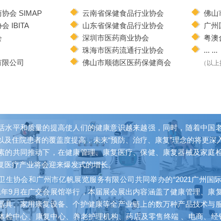
会 SIMAP
云南省保健食品行业协会
佛山
IBITA
山东省保健食品行业协会
广州
会
深圳市医药商业协会
粤澳
珠海市医药流通行业协会
... ...
有限公司
佛山市顺德区医药保健商会
（以上
活水平和质量的提高使人们的健康意识越来越强，同时，随着中国
以及住院患者的覆盖度提高，未来“预防、治疗、康复”理念的将更深
素的共同推动下，在健康管理、康复医疗、保健、康复器械及家庭
复医疗产业将会迎来爆发式的增长。
卫生协会和广州市亿帆展览服务有限公司共同举办的“2021广州国
021年9月在广交会展馆举行，本届展会展出内容涵盖了健康管理、康
器具、家用康复设备、个护健康等全产业链上的数万种产品技术与
体检中心、康复中心、养老护理机构、药店及零售终端 、电商、经