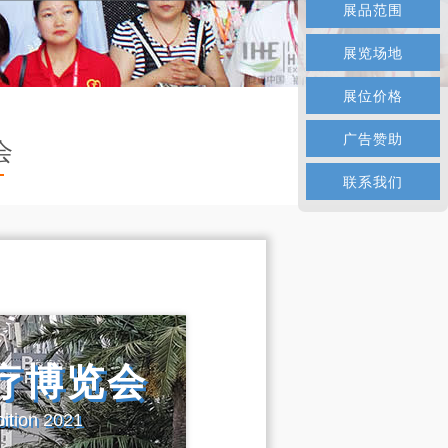
展品范围
展览场地
展位价格
广告赞助
会
联系我们
疗博览会
ition 2021