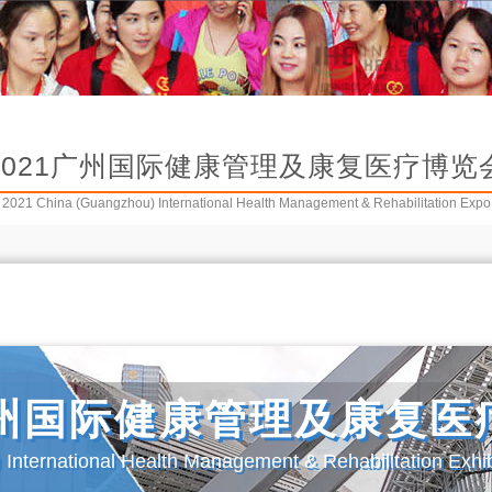
2021广州国际健康管理及康复医疗博览
2021 China (Guangzhou) International Health Management & Rehabilitation Expo
广州国际健康管理及康复医
International Health Management & Rehabilitation Exhib