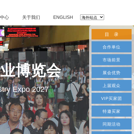
中心
关于我们
ENGLISH
目 录
合作单位
市场前景
产业博览会
展会优势
上届观众
stry Expo 2027
VIP买家团
特邀买家
同期活动