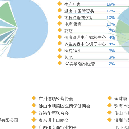
生产厂家
16%
进出口/国际贸易
12%
零售终端/专卖店
10%
电商/微商
10%
药店
7%
健康管理中心/体检中心
4%
养生美容中心/月子中心
4%
医院/医生
3%
其他
3%
KA卖场/连锁经营
2%
广州连锁经营协会
全球荟
佛山市顺德区医药保健商会
珠海市
香港华商联合会
佛山市
理有限公司
粤东进出口商会
深圳市
广西供应商行业协会
（以上名