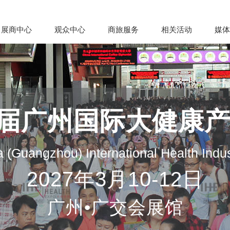
展商中心
观众中心
商旅服务
相关活动
媒体
35届广州国际大健康
 (Guangzhou) International Health Indu
2027年3月10-12日
广州•广交会展馆