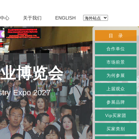
中心
关于我们
ENGLISH
目 录
合作单位
市场前景
产业博览会
为何参展
上届观众
stry Expo 2027
参展品牌
Vip买家团
买家类别