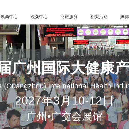
展商中心
观众中心
商旅服务
相关活动
媒体
35届广州国际大健康
 (Guangzhou) International Health Indu
2027年3月10-12日
广州•广交会展馆