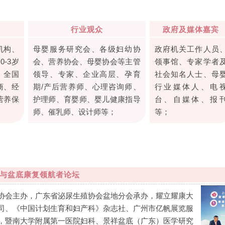
行业观众
政府及媒体嘉宾
机构、
母婴服务研究会、各级妇幼协
政府机关工作人员
-3岁
会、营养协会、母婴协会等主管
领事馆、专家学者
、全国
领导、专家、企业高层、孕育
社会知名人士、母
商、经
期/产后营养师、心理咨询师、
行业媒体人、电
营养保
护理师、育婴师、婴儿健康指导
台、自媒体、报
师、催乳师、设计师等；
等；
康与盆底康复领航者论坛
协会主办，广东省泌尿生殖协会盆地分会承办，耀立耀康大
司、《中国计划生育和妇产科》杂志社、广州市亿帆展览服
，暨南大学附属第一医院妇科、景祥盆底（广东）医学研究