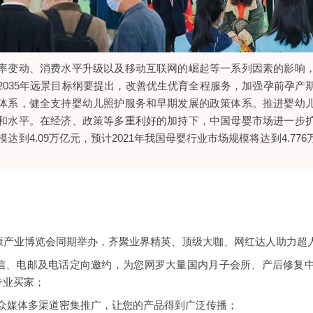
率变动、消费水平升级以及移动互联网的崛起等一系列因素的影响
2035年远景目标纲要提出，改善优生优育全程服务，加强孕前孕产
体系，健全支持婴幼儿照护服务和早期发展的政策体系。推进婴幼
和水平。在经济、政策等多重利好的加持下，中国母婴市场进一步
达到4.09万亿元，预计2021年我国母婴行业市场规模将达到4.776万
健康产业博览会同期举办，齐聚业界精英、顶级大咖、网红达人助力超
短信、电邮及电话定向邀约，为您网罗大量国内月子会所、产后修复
专业买家；
0+大众媒体多渠道密集推广，让您的产品得到广泛传播；