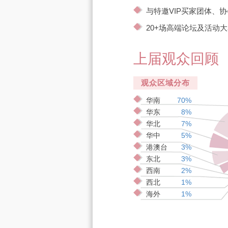
与特邀VIP买家团体、
20+场高端论坛及活动
上届观众回顾
观众区域分布
华南
70%
华东
8%
华北
7%
华中
5%
港澳台
3%
东北
3%
西南
2%
西北
1%
海外
1%