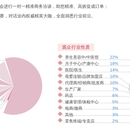
协会进行一对一精准商务洽谈，助您精准、高效促成订单；
大赛，对话业内权威精英大咖，全面洞悉行业前沿。
观众行业性质
养生美容中/中医馆
22%
月子中心/产康中心
18%
医院/医生
14%
母婴连锁/品牌加盟店
10%
代理商/经销商/批发商
10%
生产厂家
7%
药店
6%
健康管理/体检中心
5%
电商/微商
3%
其他
3%
零售终端/专卖店
2%