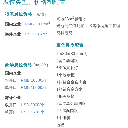
展位类型、价格和配置
特装展位价格
（光地）
2
光地36m
起租；
2
国内企业
：
RMB 1100/m
光地无任何配置，另需缴纳施工管理
费和电费。
2
海外企业
：
USD 330/m
豪华展位配置：
3mX3mX3.5m(H)
2套/1套楣板
2
豪华展位价格
(9m
/个)
6支/4支射灯
国内企业
1个展示柜
双开口：
RMB 16500/个
1张铝合金咨询台
单开口：
RMB 15000/个
1张铝合金方桌
4把黑皮椅
海外企业
3套/2套灯箱侧板
双开口：
USD 3968/个
2面/3面围板
单开口：
USD 3608/个
1个纸篓
地毯