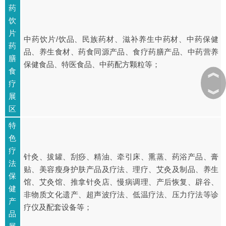
药
饮
片
中药饮片/饮品、民族药材、滋补养生中药材、中药保健
药
品、养生食材、药食同源产品、食疗药膳产品、中药营养
膳
保健食品、特医食品、中药配方颗粒等；
︽
食
疗
︾
展
区
特
色
疗
针灸、拔罐、刮痧、精油、牵引床、熏蒸、药浴产品、膏
法
贴、美容瘦身护肤产品及疗法、理疗、艾灸及制品、养生
保
馆、艾灸馆、推拿针灸店、慢病调理、产后恢复、辟谷、
健
非物质文化遗产、超声波疗法、低温疗法、压力疗法等诊
产
疗仪及配套设备等；
品