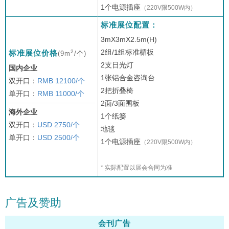
1个电源插座
（220V限500W内）
标准展位配置：
3mX3mX2.5m(H)
2组/1组标准楣板
2
标准展位价格
(9m
/个)
2支日光灯
国内企业
1张铝合金咨询台
双开口：
RMB 12100/个
2把折叠椅
单开口：
RMB 11000/个
2面/3面围板
海外企业
1个纸篓
双开口：
USD 2750/个
地毯
单开口：
USD 2500/个
1个电源插座
（220V限500W内）
* 实际配置以展会合同为准
广告及赞助
会刊广告