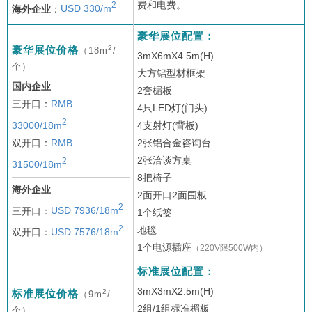
费和电费。
2
海外企业
：
USD 330/m
豪华展位配置：
2
豪华展位价格
（18m
/
3mX6mX4.5m(H)
个）
大方铝型材框架
国内企业
2套楣板
三开口：
RMB
4只LED灯(门头)
2
33000/18m
4支射灯(背板)
双开口：
RMB
2张铝合金咨询台
2张洽谈方桌
2
31500/18m
8把椅子
海外企业
2面开口2面围板
2
三开口：
USD 7936/18m
1个纸篓
2
地毯
双开口：
USD 7576/18m
1个电源插座
（220V限500W内）
标准展位配置：
3mX3mX2.5m(H)
2
标准展位价格
（9m
/
2组/1组标准楣板
个）