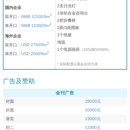
2支日光灯
国内企业
1张铝合金咨询台
2
双开口：
RMB 12100/9m
2把折叠椅
2
单开口：
RMB 11000/9m
2面/3面围板
1个纸篓
海外企业
地毯
2
双开口：
USD 2750/9m
1个电源插座
（220V限500W内）
2
单开口：
USD 2500/9m
* 实际配置以展会合同为准
广告及赞助
会刊广告
封面
28000元
封底
20000元
扉页
13000元
封二
12000元