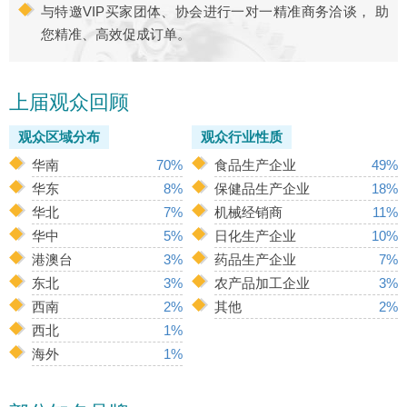
与特邀VIP买家团体、协会进行一对一精准商务洽谈， 助
您精准、高效促成订单。
上届观众回顾
观众区域分布
观众行业性质
华南
70%
食品生产企业
49%
华东
8%
保健品生产企业
18%
华北
7%
机械经销商
11%
华中
5%
日化生产企业
10%
港澳台
3%
药品生产企业
7%
东北
3%
农产品加工企业
3%
西南
2%
其他
2%
西北
1%
海外
1%