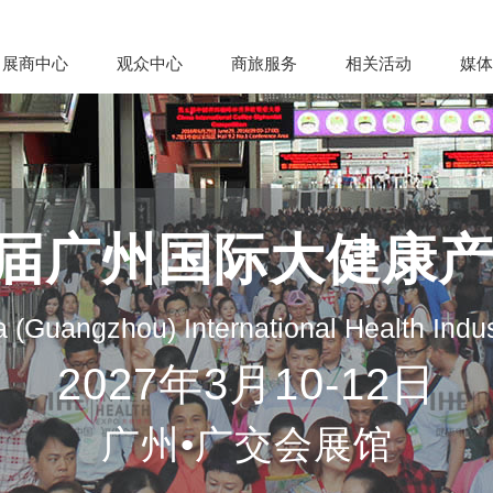
展商中心
观众中心
商旅服务
相关活动
媒体
35届广州国际大健康
 (Guangzhou) International Health Indu
2027年3月10-12日
广州•广交会展馆