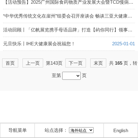
2025-01-23
【活动预告】2025广州国际食药物质产业发展大会暨TCD慢病诊疗技术创新产品博览会
2025-01-21
“中华优秀传统文化在崖州”组委会召开座谈会 畅谈三亚大健康产业发展及部署落实2025三亚中医药大会...
2025-01-15
活动回顾丨「亿帆展览携手母语品牌」打造【屿你同行】领事夫人年度盛典文化盛宴
2025-01-14
元旦快乐丨IHE大健康展会祝福您！
2025-01-01
首页
上一页
第143页
下一页
末页
共
165
页，转
至第
页
导航菜单
站点选择：
English