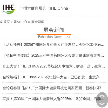
广州大健康展会（IHE China）
&
首页
»
媒体中心
»
展会新闻
展会新闻
Exhibition News
143
【活动预告】2025广州国际食药物质产业发展大会暨TCD慢病诊疗技术创新产品博览会
2025-02-11
【弘扬中医传统】2025三亚中医药国际大会暨大健康旅游展将于3月14-16日亮相海南三亚
2025-02-06
开工大吉！IHE CHINA 2025恭祝您万事如意，财源广进，生意兴隆！
2025-02-05
金蛇纳福丨IHE China 2025祝您新年大吉，巳巳如意，生意兴隆！
2025-01-29
金蛇迎春辞旧岁！广州国际大健康展祝您阖家团圆、新春快乐!
︽
2025-01-28
喜报！第33届广州国际大健康展入选2025年「粤贸全国」活动目录
︾