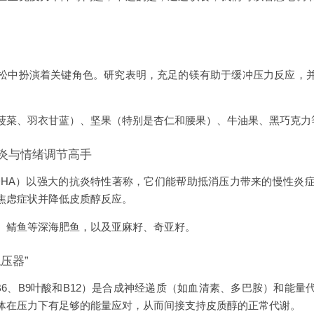
松中扮演着关键角色。研究表明，充足的镁有助于缓冲压力反应，
菠菜、羽衣甘蓝）、坚果（特别是杏仁和腰果）、牛油果、黑巧克力
炎与情绪调节高手
A和DHA）以强大的抗炎特性著称，它们能帮助抵消压力带来的慢性炎症
焦虑症状并降低皮质醇反应。
、鲭鱼等深海肥鱼，以及亚麻籽、奇亚籽。
压器”
B6、B9叶酸和B12）是合成神经递质（如血清素、多巴胺）和能量
体在压力下有足够的能量应对，从而间接支持皮质醇的正常代谢。