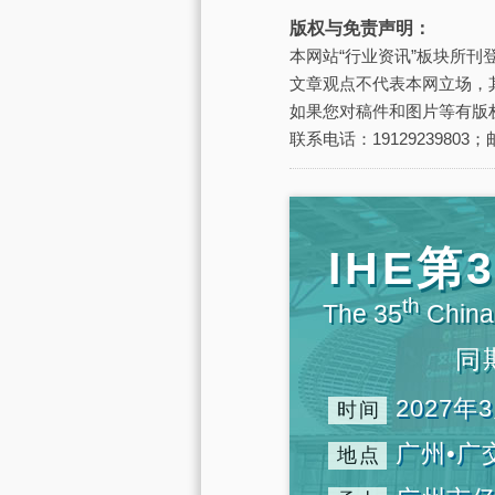
版权与免责声明：
本网站“行业资讯”板块所
文章观点不代表本网立场，
如果您对稿件和图片等有版
联系电话：19129239803；邮
IHE
th
The 35
China 
同
2027年3
时间
广州•广
地点