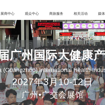
展商中心
观众中心
商旅服务
相关活动
媒体
35届广州国际大健康
 (Guangzhou) International Health Indu
2027年3月10-12日
广州•广交会展馆