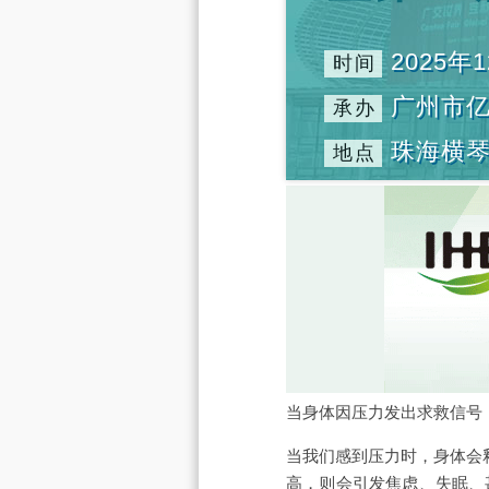
2025年1
时间
广州市
承办
珠海横
地点
当身体因压力发出求救信号
当我们感到压力时，身体会
高，则会引发焦虑、失眠、