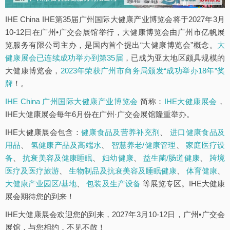
IHE China IHE第35届广州国际大健康产业博览会将于2027年3月
10-12日在广州•广交会展馆举行，大健康博览会由广州市亿帆展
览服务有限公司主办，是国内首个提出“大健康博览会”概念。
大
健康展会已连续成功举办到第35届
，已成为亚太地区颇具规模的
大健康博览会，
2023年荣获广州市商务局颁发“成功举办18年”奖
牌
！。
IHE China 广州国际大健康产业博览会
简称：
IHE大健康展会
，
IHE大健康展会每年6月份在广州·广交会展馆隆重举办。
IHE大健康展会包含：
健康食品及营养补充剂
、
进口健康食品及
用品
、
氢健康产品及高端水
、
智慧养老/健康管理
、
家庭医疗设
备
、
抗衰美容及健康睡眠
、
妇幼健康
、
益生菌/肠道健康
、
跨境
医疗及医疗旅游
、
生物制品及抗衰美容及睡眠健康
、
体育健康
、
大健康产业园区/基地
、
包装及生产设备
等展览专区。IHE大健康
展会期待您的到来！
IHE大健康展会欢迎您的到来，2027年3月10-12日，广州•广交会
展馆，与您相约，不见不散！