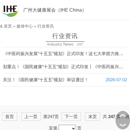
广州大健康展会（IHE China）
&
首页
»
媒体中心
»
行业资讯
行业资讯
Industry News
247
《中医药振兴发展“十五五”规划》正式印发！这七大举措力推中医药产业高速发展
2026-07-23
划重点！《国民健康“十五五”规划》正式印发丨《中医药振兴发展“十五五”规划》获批复
2026-07-02
关注！《国民健康“十五五”规划》审议通过！
2026-07-02
︽
首页
上一页
第247页
下一页
末页
共
247
页，转
︾
至第
页