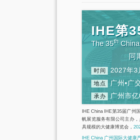
IHE
th
The 35
China 
同
2027年3
时间
广州•广
地点
广州市亿
承办
IHE China IHE第3
帆展览服务有限公司主办，
具规模的大健康博览会，
2
IHE China 广州国际大健