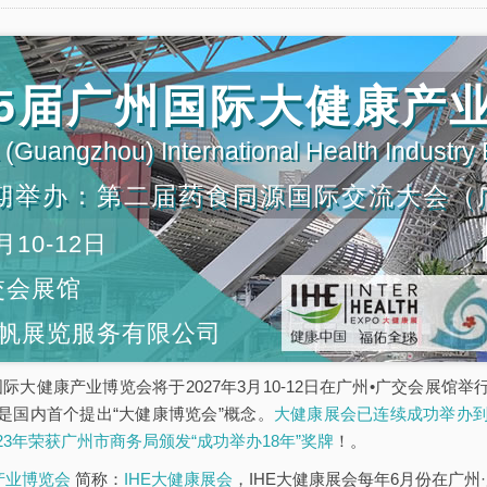
第35届广州国际大健康产
(Guangzhou) International Health Industry
期举办：第二届药食同源国际交流大会（
月10-12日
交会展馆
帆展览服务有限公司
5届广州国际大健康产业博览会将于2027年3月10-12日在广州•广交会
是国内首个提出“大健康博览会”概念。
大健康展会已连续成功举办到
023年荣获广州市商务局颁发“成功举办18年”奖牌
！。
康产业博览会
简称：
IHE大健康展会
，IHE大健康展会每年6月份在广州