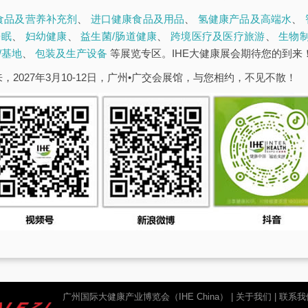
食品及营养补充剂
、
进口健康食品及用品
、
氢健康产品及高端水
、
睡眠
、
妇幼健康
、
益生菌/肠道健康
、
跨境医疗及医疗旅游
、
生物
/基地
、
包装及生产设备
等展览专区。IHE大健康展会期待您的到来
，2027年3月10-12日，广州•广交会展馆，与您相约，不见不散！
广州国际大健康产业博览会（IHE China）
|
关于我们
|
联系我