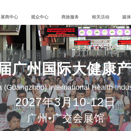
展商中心
观众中心
商旅服务
相关活动
媒体
35届广州国际大健康
 (Guangzhou) International Health Indu
2027年3月10-12日
广州•广交会展馆