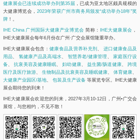
健康展会已连续成功举办到第35届
，已成为亚太地区颇具规模的
大健康博览会，
2023年荣获广州市商务局颁发“成功举办18年”奖
牌
！。
IHE China 广州国际大健康产业博览会
简称：
IHE大健康展会
，
IHE大健康展会每年6月份在广州·广交会展馆隆重举办。
IHE大健康展会包含：
健康食品及营养补充剂
、
进口健康食品及
用品
、
氢健康产品及高端水
、
智慧养老/健康管理
、
家庭医疗设
备
、
抗衰美容及健康睡眠
、
妇幼健康
、
益生菌/肠道健康
、
跨境
医疗及医疗旅游
、
生物制品及抗衰美容及睡眠健康
、
体育健康
、
大健康产业园区/基地
、
包装及生产设备
等展览专区。IHE大健康
展会期待您的到来！
IHE大健康展会欢迎您的到来，2027年3月10-12日，广州•广交会
展馆，与您相约，不见不散！