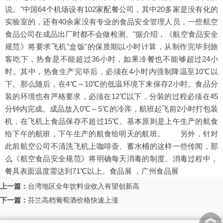
说。"中国64个机场设有102家配餐公司，其中20多家是没有化的
实验室的，还有40余家没有专业的食品安全管理人员，一些航空
食品公司在成品出厂时都不会做检测。"据介绍，《航空食品安全
规范》将要求飞机"盒饭"的保质期以小时计算，从制作完毕到旅
客吃下，热食是不能超过36小时，如果冷餐也不能够超过24小
时。其中，热食生产完毕后，必须在4小时内强制降温至10℃以
下。那么随后，在4℃～10℃的低温环境下来保存2小时。食品分
装的环境也有严格要求，必须在12℃以下，分装的过程必须在45
分钟内完成。成品放入0℃～5℃的冷库，航班起飞前2小时打包装
机，在飞机上食品保存不超过15℃。基本原则是上午生产的航食
给下午的航班，下午生产的航食给明天的航班。 另外，针对
此前航空公司不清洗飞机上咖啡壶、蓄水桶的这样一些传闻，那
么《航空食品安全规范》将明确每天消毒的制度。消毒过程中，
餐具表面温度需达到71℃以上。食品展 ，广州食品展
上一篇：
台湾地区全年饮料业收入有望创新高
下一篇：
芬兰高档葡萄酒价格快速上涨
︽