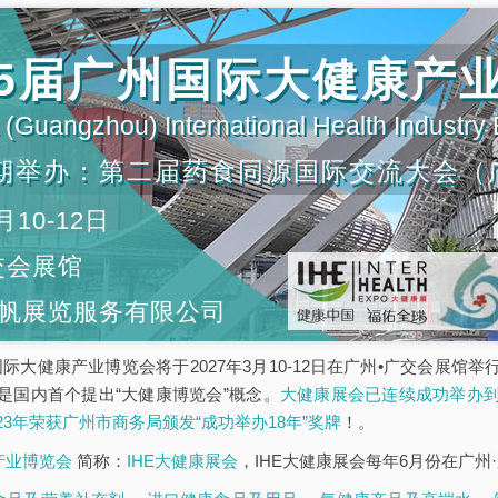
第35届广州国际大健康产
(Guangzhou) International Health Industry
期举办：第二届药食同源国际交流大会（
月10-12日
交会展馆
帆展览服务有限公司
5届广州国际大健康产业博览会将于2027年3月10-12日在广州•广交会
是国内首个提出“大健康博览会”概念。
大健康展会已连续成功举办到
023年荣获广州市商务局颁发“成功举办18年”奖牌
！。
康产业博览会
简称：
IHE大健康展会
，IHE大健康展会每年6月份在广州