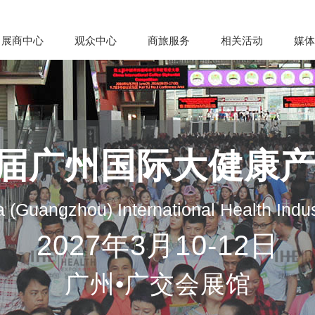
展商中心
观众中心
商旅服务
相关活动
媒体
35届广州国际大健康
 (Guangzhou) International Health Indu
2027年3月10-12日
广州•广交会展馆