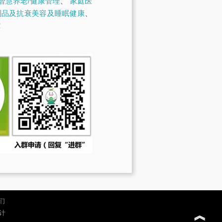
智慧养老/健康管理
、
家庭医
制品及抗衰美容及睡眠健康
、
！
们
︽
计