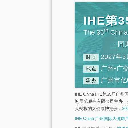
IHE
th
The 35
China 
同
2027年3
时间
广州•广
地点
广州市亿
承办
IHE China IHE第3
帆展览服务有限公司主办，
具规模的大健康博览会，
2
IHE China 广州国际大健