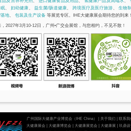
食品及营养补充剂
、
进口健康食品及用品
、
氢健康产品及高端水
、
睡眠
、
妇幼健康
、
益生菌/肠道健康
、
跨境医疗及医疗旅游
、
生物
/基地
、
包装及生产设备
等展览专区。IHE大健康展会期待您的到来
，2027年3月10-12日，广州•广交会展馆，与您相约，不见不散！
广州国际大健康产业博览会（IHE China）
|
关于我们
|
联系我
大健康展会
|
大健康博览会
|
大健康展览会
|
大健康展
|
玖鼎设