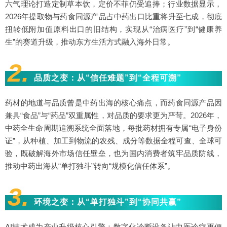
六气理论打造定制草本饮，定价不菲仍受追捧；行业数据显示，
2026年提取物与药食同源产品占中药出口比重将升至七成，彻底
扭转低附加值原料出口的旧结构，实现从“治病医疗”到“健康养
生”的赛道升级，推动东方生活方式融入海外日常。
2.
品质之变：从“信任难题”到“全程可溯”
药材的地道与品质曾是中药出海的核心痛点，而药食同源产品因
兼具“食品”与“药品”双重属性，对品质的要求更为严苛。2026年，
中药全生命周期追溯系统全面落地，每批药材拥有专属“电子身份
证”，从种植、加工到物流的农残、成分等数据全程可查、全球可
验，既破解海外市场信任壁垒，也为国内消费者筑牢品质防线，
推动中药出海从“单打独斗”转向“规模化信任体系”。
3.
环境之变：从“单打独斗”到“协同共赢”
AI技术成为产业升级核心引擎：数字化诊断设备让中医诊疗更便