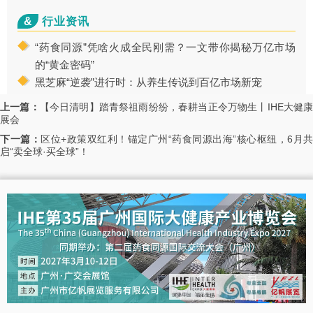
&
行业资讯
“药食同源”凭啥火成全民刚需？一文带你揭秘万亿市场
的“黄金密码”
黑芝麻“逆袭”进行时：从养生传说到百亿市场新宠
上一篇：
【今日清明】踏青祭祖雨纷纷，春耕当正令万物生丨IHE大健
展会
下一篇：
区位+政策双红利！锚定广州“药食同源出海”核心枢纽，6月共
启“卖全球·买全球”！