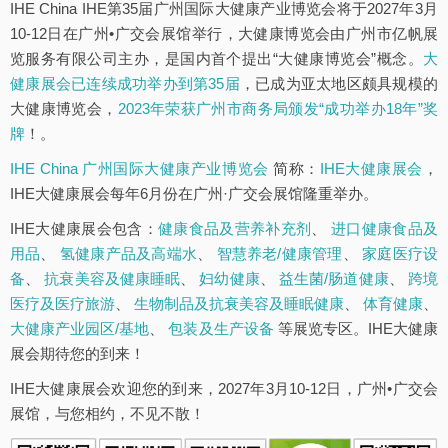
IHE China IHE第35届广州国际大健康产业博览会将于2027年3月
10-12日在广州•广交会展馆举行，大健康博览会由广州市亿帆展
览服务有限公司主办，是国内首个提出“大健康博览会”概念。
大
健康展会已连续成功举办到第35届
，已成为亚太地区颇具规模的
大健康博览会，
2023年荣获广州市商务局颁发“成功举办18年”奖
牌
！。
IHE China 广州国际大健康产业博览会
简称：
IHE大健康展会
，
IHE大健康展会每年6月份在广州·广交会展馆隆重举办。
IHE大健康展会包含：
健康食品及营养补充剂
、
进口健康食品及
用品
、
氢健康产品及高端水
、
智慧养老/健康管理
、
家庭医疗设
备
、
抗衰美容及健康睡眠
、
妇幼健康
、
益生菌/肠道健康
、
跨境
医疗及医疗旅游
、
生物制品及抗衰美容及睡眠健康
、
体育健康
、
大健康产业园区/基地
、
包装及生产设备
等展览专区。IHE大健康
展会期待您的到来！
IHE大健康展会欢迎您的到来，2027年3月10-12日，广州•广交会
展馆，与您相约，不见不散！