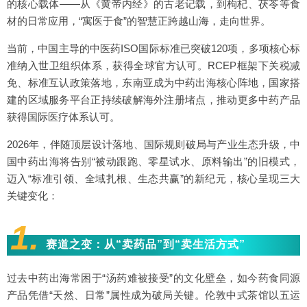
的核心载体——从《黄帝内经》的古老记载，到枸杞、茯苓等食
材的日常应用，“寓医于食”的智慧正跨越山海，走向世界。
当前，中国主导的中医药ISO国际标准已突破120项，多项核心标
准纳入世卫组织体系，获得全球官方认可。RCEP框架下关税减
免、标准互认政策落地，东南亚成为中药出海核心阵地，国家搭
建的区域服务平台正持续破解海外注册堵点，推动更多中药产品
获得国际医疗体系认可。
2026年，伴随顶层设计落地、国际规则破局与产业生态升级，中
国中药出海将告别“被动跟跑、零星试水、原料输出”的旧模式，
迈入“标准引领、全域扎根、生态共赢”的新纪元，核心呈现三大
关键变化：
1.
赛道之变：从“卖药品”到“卖生活方式”
过去中药出海常困于“汤药难被接受”的文化壁垒，如今药食同源
产品凭借“天然、日常”属性成为破局关键。伦敦中式茶馆以五运